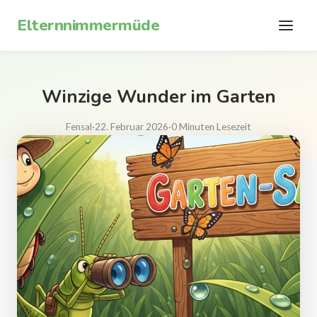
Zum Inhalt springen
Elternnimmermüde
Winzige Wunder im Garten
Fensal
·
22. Februar 2026
·
0 Minuten Lesezeit