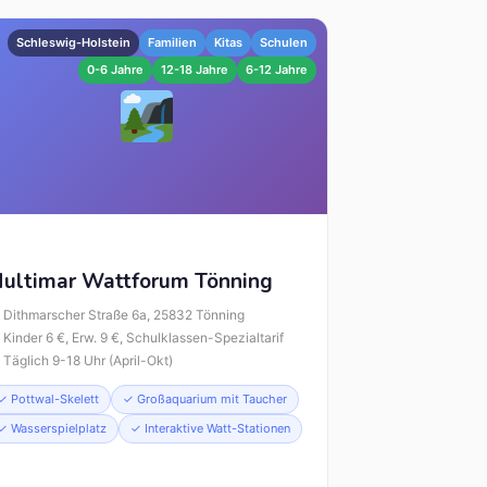
Schleswig-Holstein
Familien
Kitas
Schulen
0-6 Jahre
12-18 Jahre
6-12 Jahre
ultimar Wattforum Tönning
Dithmarscher Straße 6a, 25832 Tönning
Kinder 6 €, Erw. 9 €, Schulklassen-Spezialtarif
Täglich 9-18 Uhr (April-Okt)
✓ Pottwal-Skelett
✓ Großaquarium mit Taucher
✓ Wasserspielplatz
✓ Interaktive Watt-Stationen