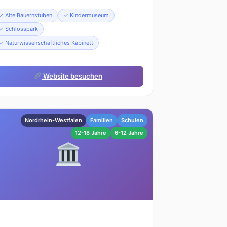
✓ Alte Bauernstuben
✓ Kindermuseum
✓ Schlosspark
✓ Naturwissenschaftliches Kabinett
Website besuchen
Nordrhein-Westfalen
Familien
Schulen
12-18 Jahre
6-12 Jahre