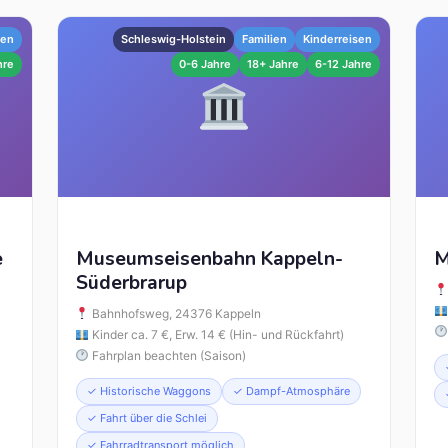
len
Schleswig-Holstein
Familien
Kinderreisen
hre
0-6 Jahre
18+ Jahre
6-12 Jahre
e
Museumseisenbahn Kappeln-
M
Süderbrarup
Bahnhofsweg, 24376 Kappeln
Kinder ca. 7 €, Erw. 14 € (Hin- und Rückfahrt)
Fahrplan beachten (Saison)
✓ Historische Waggons
✓ Dampf-Atmosphäre
✓ Fahrt über die Schlei
✓ Fahrradtransport möglich