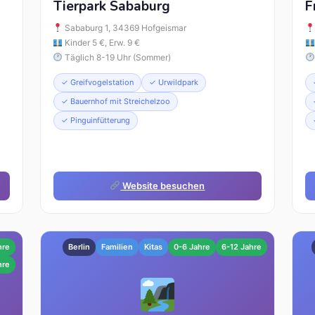
Tierpark Sababurg
F
Sababurg 1, 34369 Hofgeismar
Kinder 5 €, Erw. 9 €
Täglich 8-19 Uhr (Sommer)
✓ Greifvogelstation
✓ Urwildpark
✓ Bauernhof mit Streichelzoo
✓ Pinguinfütterung
Website besuchen
hre
Berlin
Familien
Kitas
0-6 Jahre
6-12 Jahre
hre