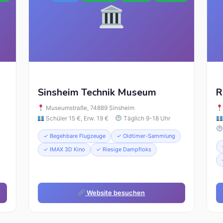
Sinsheim Technik Museum
R
Museumstraße, 74889 Sinsheim
Schüler 15 €, Erw. 19 €
Täglich 9-18 Uhr
✓ Begehbare Flugzeuge
✓ Oldtimer-Sammlung
✓ IMAX 3D Kino
✓ Riesige Dampfloks
Website besuchen