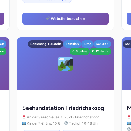
Website besuchen
sen
Schleswig-Holstein
Familien
Kitas
Schulen
Sch
hre
0-6 Jahre
6-12 Jahre
Seehundstation Friedrichskoog
M
An der Seeschleuse 4, 25718 Friedrichskoog
Kinder 7 €, Erw. 10 €
Täglich 10-18 Uhr