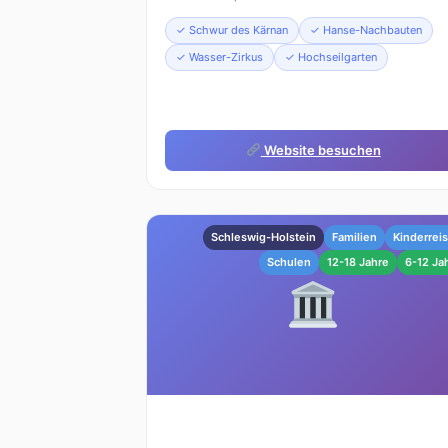
✓ Schwur des Kärnan
✓ Hanse-Nachbauten
✓ Wasser-Zirkus
✓ Hochseilgarten
Website besuchen
Schleswig-Holstein
Familien
Kinderrei
Schulen
12-18 Jahre
6-12 Ja