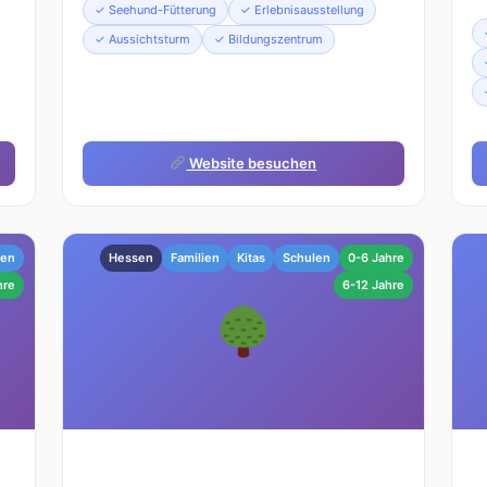
✓ Seehund-Fütterung
✓ Erlebnisausstellung
✓ Aussichtsturm
✓ Bildungszentrum
Website besuchen
sen
Hessen
Familien
Kitas
Schulen
0-6 Jahre
hre
6-12 Jahre