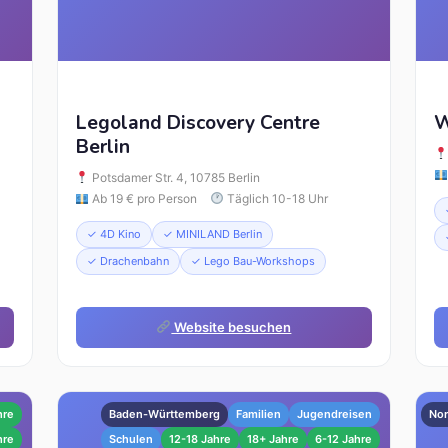
Legoland Discovery Centre
W
Berlin
Potsdamer Str. 4, 10785 Berlin
Ab 19 € pro Person
Täglich 10-18 Uhr
✓ 4D Kino
✓ MINILAND Berlin
✓ Drachenbahn
✓ Lego Bau-Workshops
Website besuchen
hre
Baden-Württemberg
Familien
Jugendreisen
Nor
hre
Schulen
12-18 Jahre
18+ Jahre
6-12 Jahre