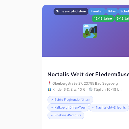
Schleswig-Holstein
Familien
Kitas
Schu
12-18 Jahre
6-12 Ja
Noctalis Welt der Fledermäus
Oberbergstraße 27, 23795 Bad Segeberg
Kinder 6 €, Erw. 10 €
Täglich 10-18 Uhr
✓ Echte Flughunde füttern
✓ Kalkberghöhlen-Tour
✓ Nachtsicht-Erlebnis
✓ Erlebnis-Parcours