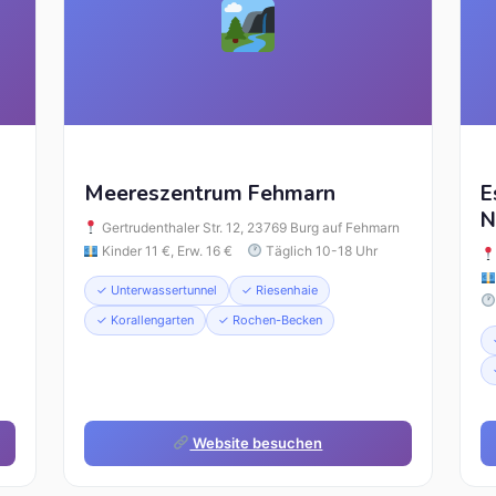
Meereszentrum Fehmarn
E
N
Gertrudenthaler Str. 12, 23769 Burg auf Fehmarn
Kinder 11 €, Erw. 16 €
Täglich 10-18 Uhr
✓ Unterwassertunnel
✓ Riesenhaie
✓ Korallengarten
✓ Rochen-Becken
Website besuchen