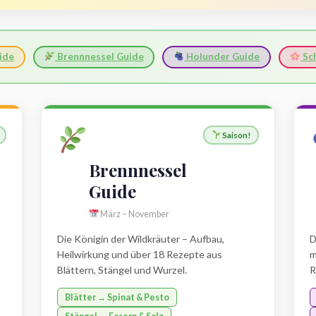
ide
Brennnessel Guide
Holunder Guide
Sch
Saison!
Brennnessel
Guide
März – November
Die Königin der Wildkräuter – Aufbau,
D
Heilwirkung und über 18 Rezepte aus
m
Blättern, Stängel und Wurzel.
R
Blätter → Spinat & Pesto