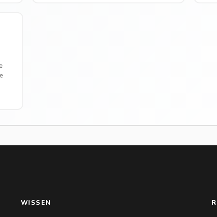
e
e
WISSEN
R