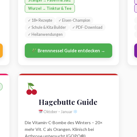
Stängel → Fasern & Salz
Wurzel → Tinktur & Tee
✓ 18+ Rezepte
✓ Eisen-Champion
✓ Schule & Kita Builder
✓ PDF-Download
✓ Heilanwendungen
Brennnessel Guide entdecken →
Hagebutte Guide
Oktober – Januar
Die Vitamin-C-Bombe des Winters – 20×
mehr Vit. C als Orangen. Klinisch bei
Arthrose untersucht (GOPO®).