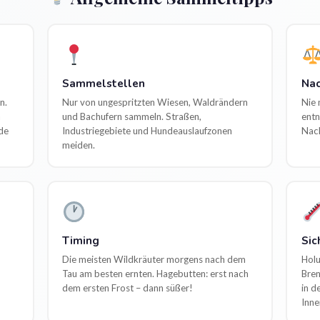
Sammelstellen
Nac
n.
Nur von ungespritzten Wiesen, Waldrändern
Nie 
h
und Bachufern sammeln. Straßen,
entn
de
Industriegebiete und Hundeauslaufzonen
Nach
meiden.
Timing
Sic
Die meisten Wildkräuter morgens nach dem
Holu
Tau am besten ernten. Hagebutten: erst nach
Bren
dem ersten Frost – dann süßer!
in d
Inne