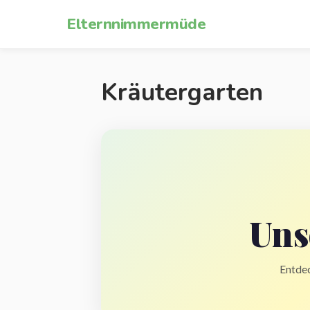
Zum Inhalt springen
Elternnimmermüde
Kräutergarten
Uns
Entdec