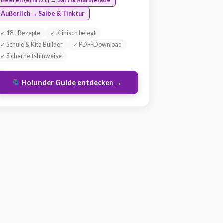
Beeren (erhitzt) → Saft & Marmelade
Äußerlich → Salbe & Tinktur
✓ 18+ Rezepte
✓ Klinisch belegt
✓ Schule & Kita Builder
✓ PDF-Download
✓ Sicherheitshinweise
Holunder Guide entdecken →