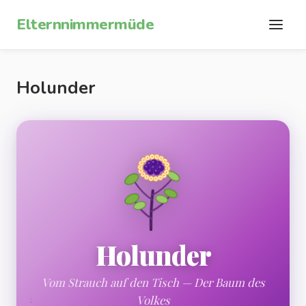
Zum Inhalt springen
Elternnimmermüde
Holunder
Holunder
Vom Strauch auf den Tisch — Der Baum des
●
Volkes
●