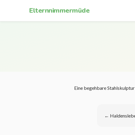
Zum Inhalt springen
Elternnimmermüde
Eine begehbare Stahlskulptur
←
Haldenslebe