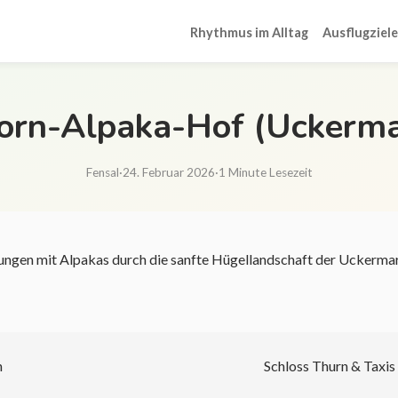
Rhythmus im Alltag
Ausflugziele
orn-Alpaka-Hof (Uckerma
Fensal
·
24. Februar 2026
·
1 Minute Lesezeit
ngen mit Alpakas durch die sanfte Hügellandschaft der Uckermar
n
Schloss Thurn & Taxi