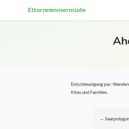
Zum Inhalt springen
Elternnimmermüde
Ah
Entschleunigung pur: Wanderu
Kitas und Familien.
←
Saarpolygo