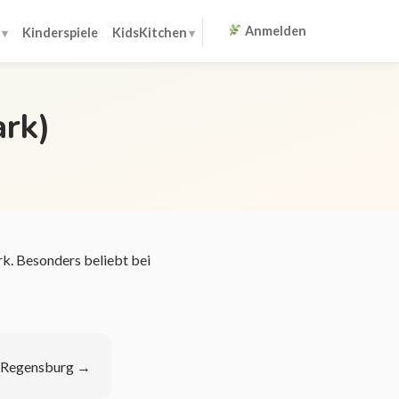
Anmelden
Kinderspiele
KidsKitchen
rk)
k. Besonders beliebt bei
s Regensburg
→