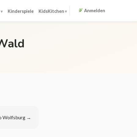
Anmelden
Kinderspiele
KidsKitchen
 Wald
o Wolfsburg
→