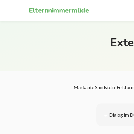
Zum Inhalt springen
Elternnimmermüde
Exte
Markante Sandstein-Felsforma
←
Dialog im 