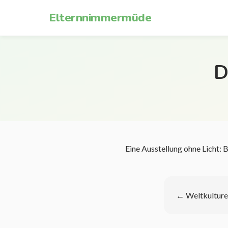
Zum Inhalt springen
Elternnimmermüde
D
Eine Ausstellung ohne Licht: 
←
Weltkultur