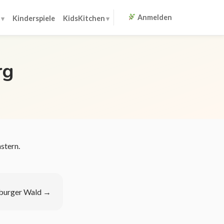
Anmelden
Kinderspiele
KidsKitchen
rg
stern.
oburger Wald
→