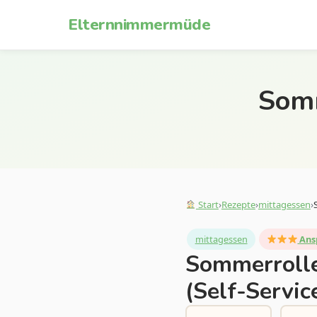
Zum Inhalt springen
Elternnimmermüde
Somm
Start
›
Rezepte
›
mittagessen
›
mittagessen
Ans
Sommerroll
(Self-Servic