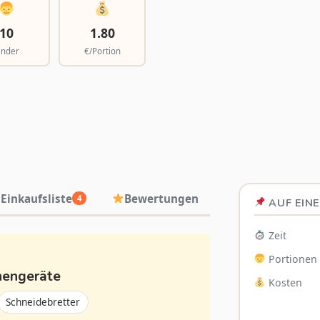
10
1.80
inder
€/Portion
Einkaufsliste
Bewertungen
4
AUF EINE
Zeit
Portionen
hengeräte
Kosten
Schneidebretter