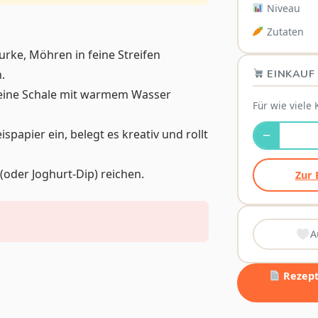
Niveau
Zutaten
rke, Möhren in feine Streifen
EINKAUF 
.
s eine Schale mit warmem Wasser
Für wie viele 
ispapier ein, belegt es kreativ und rollt
−
(oder Joghurt-Dip) reichen.
Zur 
A
Rezept 