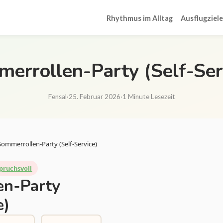
Rhythmus im Alltag
Ausflugziele
errollen-Party (Self-Ser
Fensal
·
25. Februar 2026
·
1 Minute Lesezeit
Sommerrollen-Party (Self-Service)
pruchsvoll
en-Party
e)