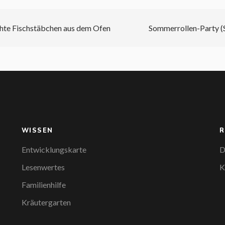
te Fischstäbchen aus dem Ofen
Sommerrollen-Party (S
WISSEN
R
Entwicklungskarte
D
Lesenwertes
K
Familienhilfe
Kräutergarten