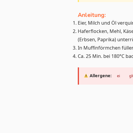
Anleitung:
Eier, Milch und Öl verqui
Haferflocken, Mehl, Käs
(Erbsen, Paprika) unterr
In Muffinförmchen fülle
Ca. 25 Min. bei 180°C ba
Allergene:
ei
g