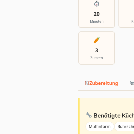
20
Minuten
K
3
Zutaten
Zubereitung
Benötigte Küc
Muffinform
Rührsch