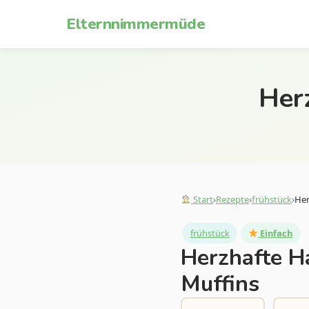
Zum Inhalt springen
Elternnimmermüde
Her
Start
›
Rezepte
›
frühstück
›
Her
frühstück
Einfach
Herzhafte H
Muffins