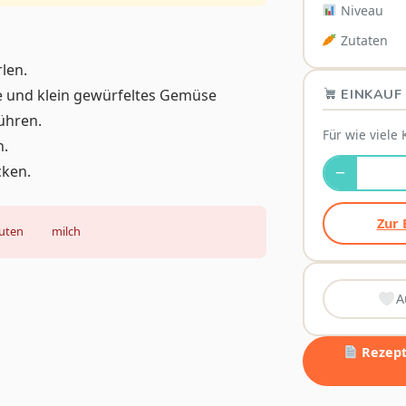
Niveau
Zutaten
rlen.
EINKAUF 
e und klein gewürfeltes Gemüse
ühren.
Für wie viele 
n.
cken.
−
Zur 
luten
milch
A
Rezept 