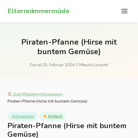
Zum Inhalt springen
Elternnimmermüde
Piraten-Pfanne (Hirse mit
buntem Gemüse)
Fensal
·
25. Februar 2026
·
1 Minute Lesezeit
Start
›
Rezepte
›
mittagessen
›
Piraten-Pfanne (Hirse mit buntem Gemüse)
mittagessen
Einfach
Piraten-Pfanne (Hirse mit buntem
Gemüse)