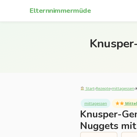
Zum Inhalt springen
Elternnimmermüde
Knusper
Start
›
Rezepte
›
mittagessen
›
mittagessen
Mitte
Knusper-Ge
Nuggets mit