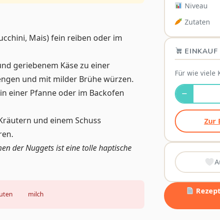
Niveau
Zutaten
chini, Mais) fein reiben oder im
EINKAUF 
 und geriebenem Käse zu einer
Für wie viele 
ngen und mit milder Brühe würzen.
 in einer Pfanne oder im Backofen
−
Kräutern und einem Schuss
Zur 
ren.
n der Nuggets ist eine tolle haptische
A
Rezept 
luten
milch