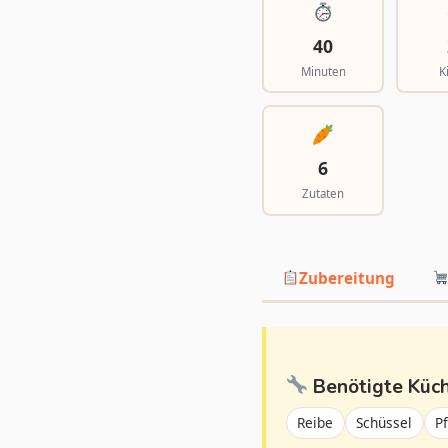
40
Minuten
K
6
Zutaten
Zubereitung
Benötigte Küc
Reibe
Schüssel
P