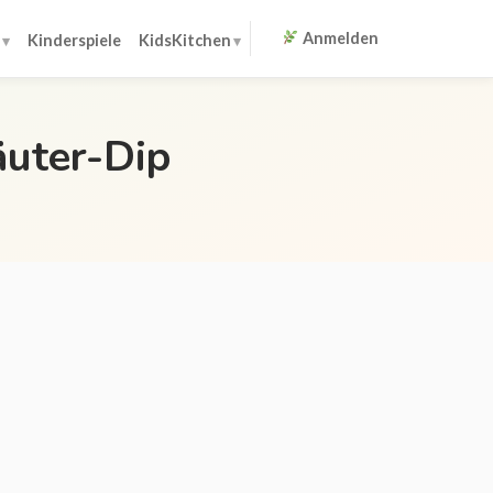
Anmelden
Kinderspiele
KidsKitchen
uter-Dip