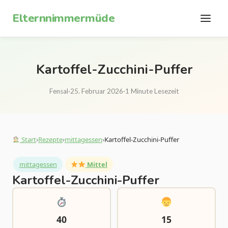
Zum Inhalt springen
Elternnimmermüde
Kartoffel-Zucchini-Puffer
Fensal
·
25. Februar 2026
·
1 Minute Lesezeit
Start
›
Rezepte
›
mittagessen
›
Kartoffel-Zucchini-Puffer
mittagessen
Mittel
Kartoffel-Zucchini-Puffer
40
15