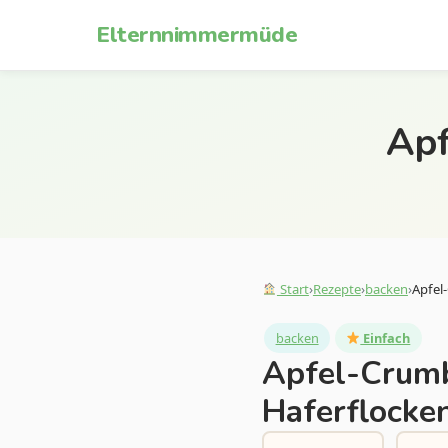
Zum Inhalt springen
Elternnimmermüde
Apf
Start
›
Rezepte
›
backen
›
Apfel
backen
Einfach
Apfel-Crumb
Haferflocke