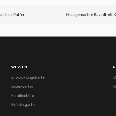
ucchini-Puffer
Hausgemachte Ravioli mit K
WISSEN
R
Entwicklungskarte
D
Lesenwertes
K
Familienhilfe
Kräutergarten