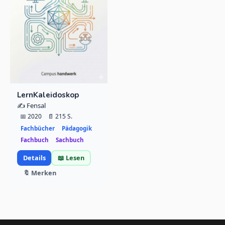
LernKaleidoskop
✍️ Fensal
📅 2020
📄 215 S.
Fachbücher
Pädagogik
Fachbuch
Sachbuch
Details
📖 Lesen
🔖 Merken