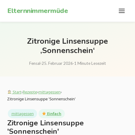
Zum Inhalt springen
Elternnimmermüde
Zitronige Linsensuppe
‚Sonnenschein‘
Fensal
·
25. Februar 2026
·
1 Minute Lesezeit
Start
›
Rezepte
›
mittagessen
›
Zitronige Linsensuppe 'Sonnenschein'
mittagessen
Einfach
Zitronige Linsensuppe
'Sonnenschein'