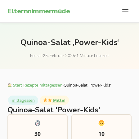
Zum Inhalt springen
Elternnimmermüde
Quinoa-Salat ‚Power-Kids‘
Fensal
·
25. Februar 2026
·
1 Minute Lesezeit
Start
›
Rezepte
›
mittagessen
›
Quinoa-Salat 'Power-Kids'
mittagessen
Mittel
Quinoa-Salat 'Power-Kids'
30
10