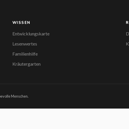
WISSEN
R
Entwicklungskarte
D
Lesenwertes
K
Familienhilfe
Kräutergarten
ebevolle Menschen.