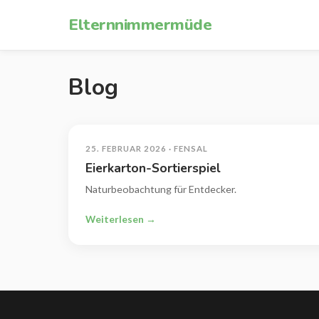
Zum Inhalt springen
Elternnimmermüde
Blog
25. FEBRUAR 2026 · FENSAL
Eierkarton-Sortierspiel
Naturbeobachtung für Entdecker.
Weiterlesen →