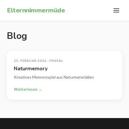
Zum Inhalt springen
Elternnimmermüde
Blog
25. FEBRUAR 2026 · FENSAL
Naturmemory
Kreatives Memoryspiel aus Naturmaterialien
Weiterlesen →