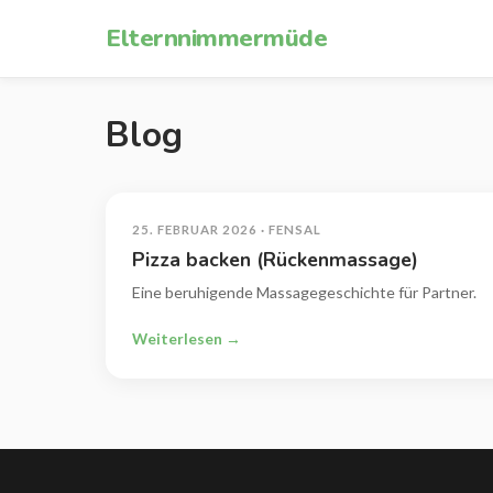
Zum Inhalt springen
Elternnimmermüde
Blog
25. FEBRUAR 2026 · FENSAL
Pizza backen (Rückenmassage)
Eine beruhigende Massagegeschichte für Partner.
Weiterlesen →