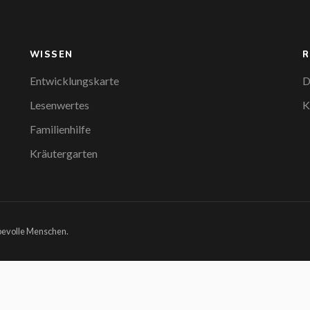
WISSEN
R
Entwicklungskarte
D
Lesenwertes
K
Familienhilfe
Kräutergarten
ebevolle Menschen.