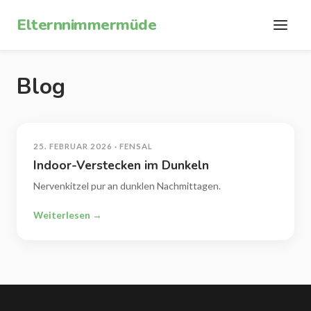
Zum Inhalt springen
Elternnimmermüde
Blog
25. FEBRUAR 2026 · FENSAL
Indoor-Verstecken im Dunkeln
Nervenkitzel pur an dunklen Nachmittagen.
Weiterlesen →