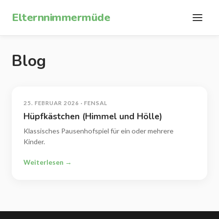
Zum Inhalt springen
Elternnimmermüde
Blog
25. FEBRUAR 2026 · FENSAL
Hüpfkästchen (Himmel und Hölle)
Klassisches Pausenhofspiel für ein oder mehrere
Kinder.
Weiterlesen →