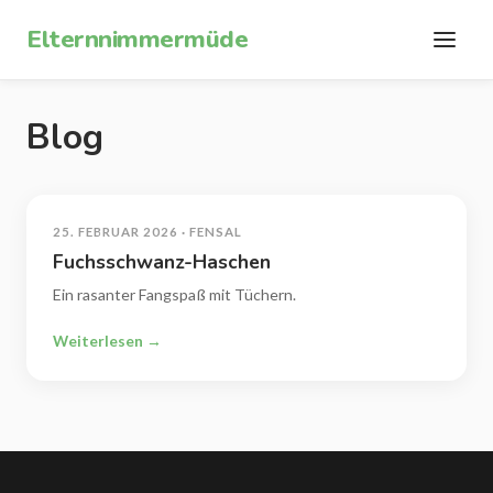
Zum Inhalt springen
Elternnimmermüde
Blog
25. FEBRUAR 2026 · FENSAL
Fuchsschwanz-Haschen
Ein rasanter Fangspaß mit Tüchern.
Weiterlesen →