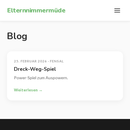
Zum Inhalt springen
Elternnimmermüde
Blog
25. FEBRUAR 2026 · FENSAL
Dreck-Weg-Spiel
Power-Spiel zum Auspowern.
Weiterlesen →