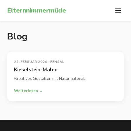
Zum Inhalt springen
Elternnimmermüde
Blog
25. FEBRUAR 2026 · FENSAL
Kieselstein-Malen
Kreatives Gestalten mit Naturmaterial.
Weiterlesen →