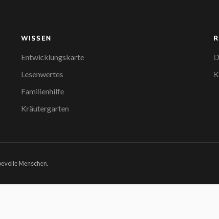
WISSEN
R
Entwicklungskarte
D
Lesenwertes
K
Familienhilfe
Kräutergarten
ebevolle Menschen.