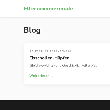
Zum Inhalt springen
Elternnimmermüde
Blog
25. FEBRUAR 2026 · FENSAL
Eisschollen-Hüpfen
Gleichgewichts- und Geschicklichkeitsspiel.
Weiterlesen →