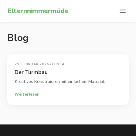
Zum Inhalt springen
Elternnimmermüde
Blog
25. FEBRUAR 2026 · FENSAL
Der Turmbau
Kreatives Konstruieren mit einfachem Material.
Weiterlesen →