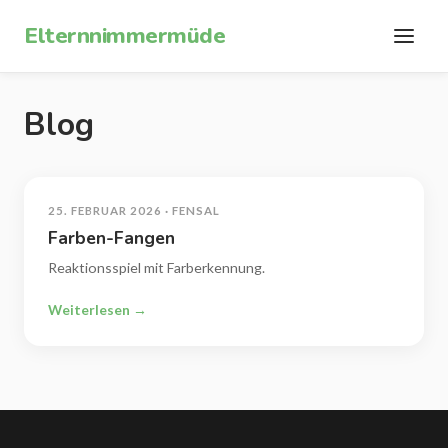
Zum Inhalt springen
Elternnimmermüde
Blog
25. FEBRUAR 2026 · FENSAL
Farben-Fangen
Reaktionsspiel mit Farberkennung.
Weiterlesen →