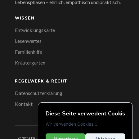
Lebensphasen – ehrlich, empathisch und praktisch.
WISSEN
Entwicklungskarte
Lesenwertes
Familienhilfe
Kräutergarten
REGELWERK & RECHT
Datenschutzerklärung
Kontakt
Diese Seite verwedent Cookis
Wir verwenden Cookies...
© 2026 Elternnimmermüde · Gemacht mit
für erschöpfte,