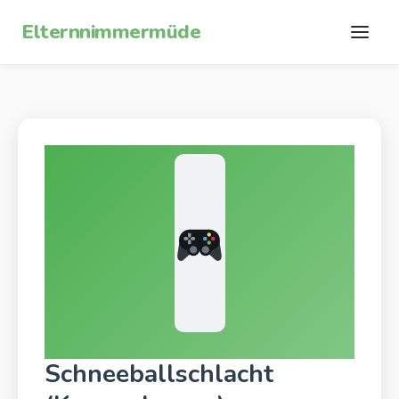
Zum Inhalt springen
Elternnimmermüde
Schneeballschlacht