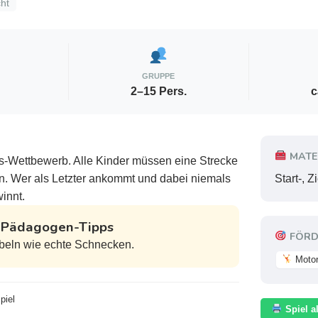
ht
GRUPPE
2–15 Pers.
c
MATE
ts-Wettbewerb. Alle Kinder müssen eine Strecke
n. Wer als Letzter ankommt und dabei niemals
Start-, Zi
innt.
& Pädagogen-Tipps
FÖRD
bbeln wie echte Schnecken.
Motor
piel
Spiel a