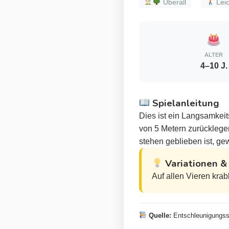
Überall
Leic
ALTER
4–10 J.
Spielanleitung
Dies ist ein Langsamkei
von 5 Metern zurücklege
stehen geblieben ist, gew
Variationen 
Auf allen Vieren kra
Quelle:
Entschleunigungss