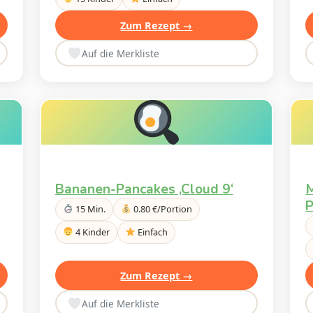
Zum Rezept →
Auf die Merkliste
Bananen-Pancakes ‚Cloud 9‘
M
P
15 Min.
0.80 €/Portion
4 Kinder
Einfach
Zum Rezept →
Auf die Merkliste