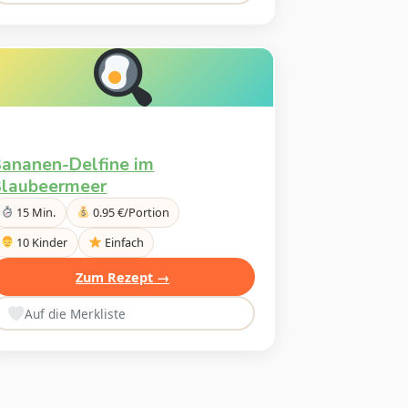
ananen-Delfine im
laubeermeer
15 Min.
0.95 €/Portion
10 Kinder
Einfach
Zum Rezept →
Auf die Merkliste