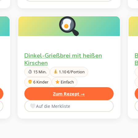
Dinkel-Grießbrei mit heißen
B
Kirschen
B
15 Min.
1.10 €/Portion
6 Kinder
Einfach
Zum Rezept →
Auf die Merkliste