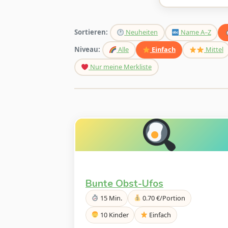
Sortieren:
Neuheiten
Name A–Z
Niveau:
Alle
Einfach
Mittel
Nur meine Merkliste
Bunte Obst-Ufos
15 Min.
0.70 €/Portion
10 Kinder
Einfach