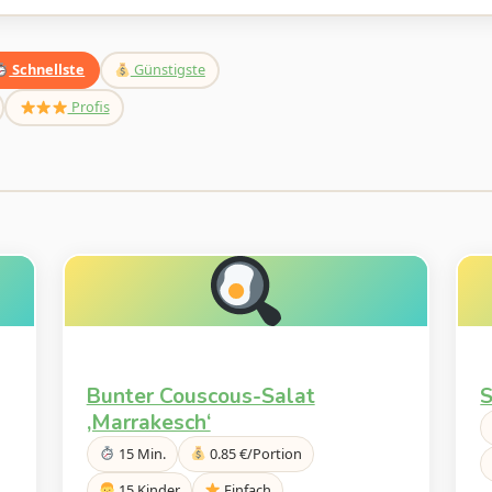
Schnellste
Günstigste
Profis
Bunter Couscous-Salat
S
‚Marrakesch‘
15 Min.
0.85 €/Portion
15 Kinder
Einfach