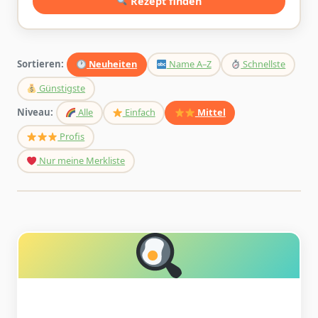
Rezept finden
Sortieren:
Neuheiten
Name A–Z
Schnellste
Günstigste
Niveau:
Alle
Einfach
Mittel
Profis
Nur meine Merkliste