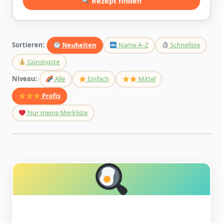
Rezept finden
Sortieren:
Neuheiten
Name A–Z
Schnellste
Günstigste
Niveau:
Alle
Einfach
Mittel
Profis
Nur meine Merkliste